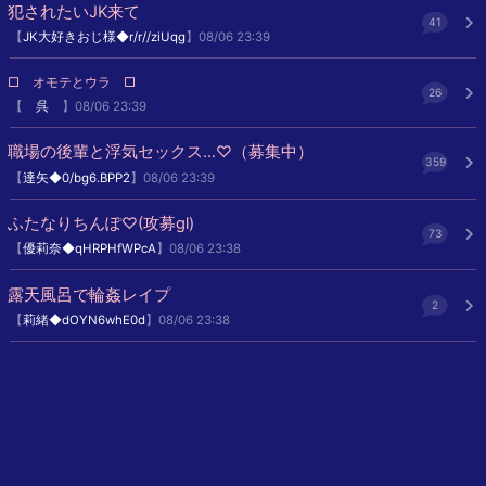
犯されたいJK来て
41
【
JK大好きおじ様◆r/r//ziUqg
】08/06 23:39
□ オモテとウラ □
26
【
呉
】08/06 23:39
職場の後輩と浮気セックス…♡（募集中）
359
【
達矢◆0/bg6.BPP2
】08/06 23:39
ふたなりちんぽ♡(攻募gl)
73
【
優莉奈◆qHRPHfWPcA
】08/06 23:38
露天風呂で輪姦レイプ
2
【
莉緒◆dOYN6whE0d
】08/06 23:38