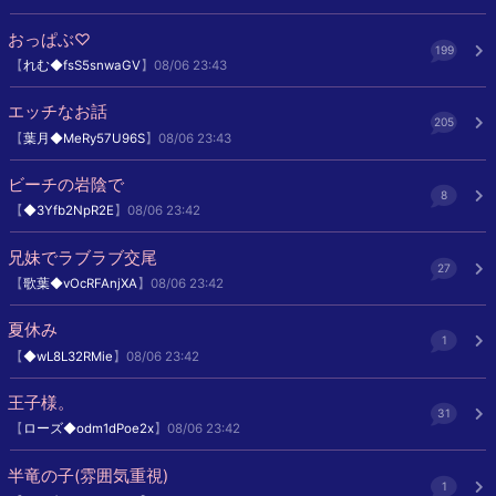
おっぱぶ♡
199
【
れむ◆fsS5snwaGV
】08/06 23:43
エッチなお話
205
【
葉月◆MeRy57U96S
】08/06 23:43
ビーチの岩陰で
8
【
◆3Yfb2NpR2E
】08/06 23:42
兄妹でラブラブ交尾
27
【
歌葉◆vOcRFAnjXA
】08/06 23:42
夏休み
1
【
◆wL8L32RMie
】08/06 23:42
王子様。
31
【
ローズ◆odm1dPoe2x
】08/06 23:42
半竜の子(雰囲気重視)
1