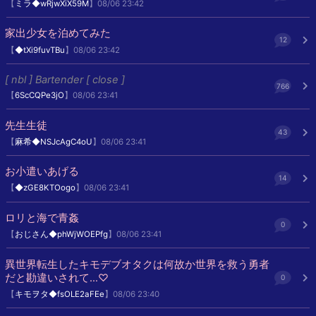
【
ミラ◆wRjwXiX59M
】08/06 23:42
家出少女を泊めてみた
12
【
◆tXi9fuvTBu
】08/06 23:42
[ nbl ] Bartender [ close ]
766
【
6ScCQPe3jO
】08/06 23:41
先生生徒
43
【
麻希◆NSJcAgC4oU
】08/06 23:41
お小遣いあげる
14
【
◆zGE8KTOogo
】08/06 23:41
ロリと海で青姦
0
【
おじさん◆phWjWOEPfg
】08/06 23:41
異世界転生したキモデブオタクは何故か世界を救う勇者
だと勘違いされて…♡
0
【
キモヲタ◆fsOLE2aFEe
】08/06 23:40