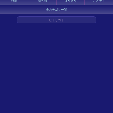
雑談
趣味別
なりきり
アダルト
全カテゴリ一覧
… ヒトリゴト …