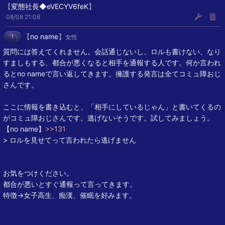
【
変態社長◆eVECYV6feK
】
08/08 21:08
【
no name
】
1
女性
質問には答えてくれません。会話通じないし、ロルも書けない、なり
すましもする、都合が悪くなると相手を通報する人です。何か言われ
るとno nameで言い返してきます。擁護する発言は全てコミュ障おじ
さんです。
ここに情報を書き込むと、「相手にしているじゃん」と書いてくるの
がコミュ障おじさんです。逃げないそうです。試してみましょう。
【no name】
>>131
> ロルを見せてって言われたら逃げません
お気をつけください。
都合が悪いとすぐ通報って言ってきます。
特徴→女子高生、痴漢、催眠を好みます。