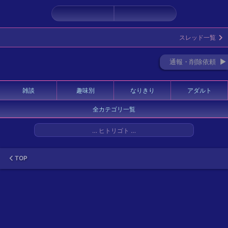
←
→
スレッド一覧
通報・削除依頼 ►
雑談
趣味別
なりきり
アダルト
全カテゴリ一覧
… ヒトリゴト …
TOP