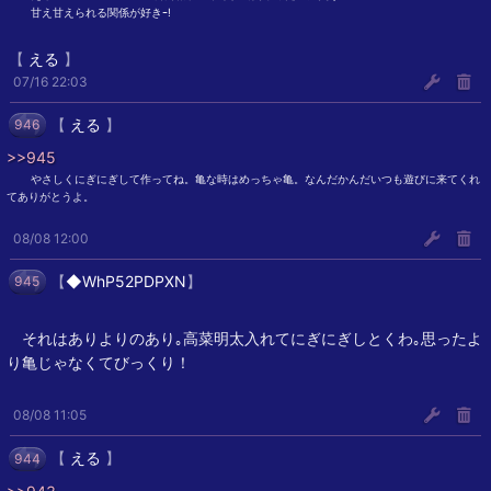
︎︎ ︎︎甘え甘えられる関係が好きｰ!
【
える
】
07/16 22:03
【
える
】
946
>>945
︎︎ ︎︎やさしくにぎにぎして作ってね。亀な時はめっちゃ亀。なんだかんだいつも遊びに来てくれ
てありがとうよ。
08/08 12:00
【
◆WhP52PDPXN
】
945
それはありよりのあり｡高菜明太入れてにぎにぎしとくわ｡思ったよ
り亀じゃなくてびっくり！
08/08 11:05
【
える
】
944