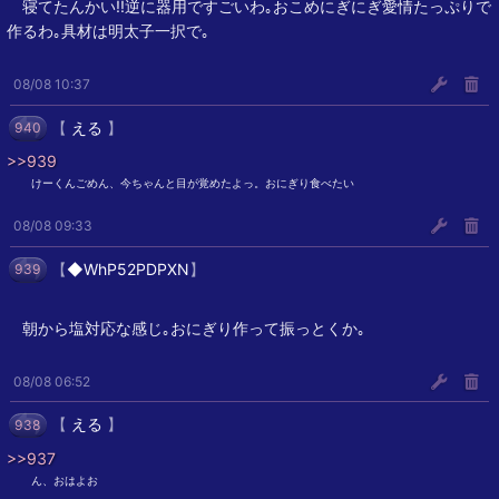
寝てたんかい!!逆に器用ですごいわ｡おこめにぎにぎ愛情たっぷりで
作るわ｡具材は明太子一択で｡
08/08 10:37
【
える
】
940
>>939
︎︎ ︎︎けーくんごめん、今ちゃんと目が覚めたよっ。おにぎり食べたい
08/08 09:33
【
◆WhP52PDPXN
】
939
朝から塩対応な感じ｡おにぎり作って振っとくか｡
08/08 06:52
【
える
】
938
>>937
︎︎ ︎︎ん、おはよお