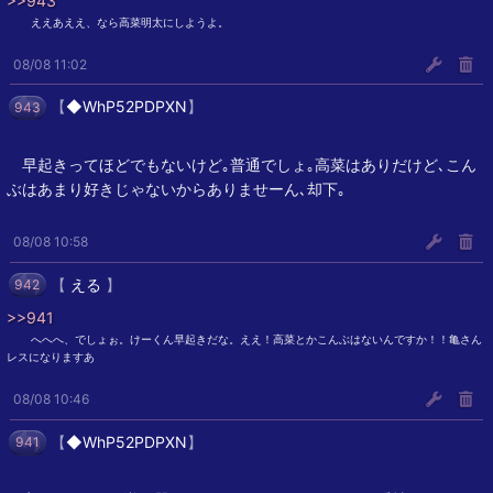
>>943
︎︎ ︎︎ええあええ、なら高菜明太にしようよ。
08/08 11:02
【
◆WhP52PDPXN
】
943
早起きってほどでもないけど｡普通でしょ｡高菜はありだけど､こん
ぶはあまり好きじゃないからありませーん､却下｡
08/08 10:58
【
える
】
942
>>941
︎︎ ︎︎へへへ、でしょぉ。けーくん早起きだな。ええ！高菜とかこんぶはないんですか！！亀さん
レスになりますあ
08/08 10:46
【
◆WhP52PDPXN
】
941