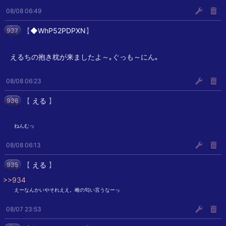
08/08 06:49
【
◆WhP52PDPXN
】
937
えるちの抱き枕が来ましたよ～｡ぐっも～にん｡
08/08 06:23
【
える
】
936
︎︎ ︎︎ねんむっ
08/08 06:13
【
える
】
935
>>934
︎︎ ︎︎えーなんかいやそれええ。雌の匂い言うなーっ
08/07 23:53