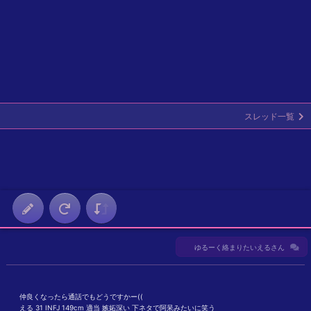
スレッド一覧
︎︎
ゆるーく絡まりたいえるさん
︎︎ ︎︎仲良くなったら通話でもどうですかー((
︎︎ ︎︎える 31 INFJ 149cm 適当 嫉妬深い 下ネタで阿呆みたいに笑う