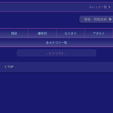
スレッド一覧
通報・削除依頼 ►
雑談
趣味別
なりきり
アダルト
全カテゴリ一覧
… ヒトリゴト …
TOP