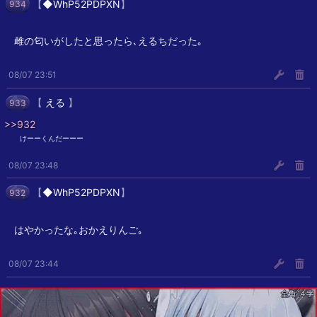
【
◆WhP52PDPXN
】
934
雌の匂いがしたと思ったら､えるちだった｡
08/07 23:51
【
える
】
933
>>932
︎︎ ︎︎けーーくんだーーー
08/07 23:48
【
◆WhP52PDPXN
】
932
はやかったな｡おかえりんご｡
08/07 23:44