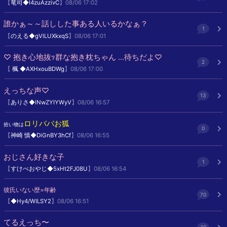
【
竜司◆I4zuAzzivC
】08/06 17:02
誰かぁ～～話しした事ある人いるかなぁ？
1
【
のえる◆gVlLUXkxqS
】08/06 17:01
♡ 抱き心地抜ｯ群な抱き枕ちゃん …待ちだよ♡
2
【
楓 ◆AXHxouBDWg
】08/06 17:00
えっちな声♡
13
【
ありさ◆lNwZYIYWyV
】08/06 16:57
ロリババお狐
拾い物は
0
【
神崎 慎◆DiGnBY3hCf
】08/06 16:55
おじさん好きな子
1
【
すけべおやじ◆5xHt2FJ08U
】08/06 16:54
彼氏いない歴=年齢
70
【
◆Hy4/WILSY2
】08/06 16:51
てるえっち〜