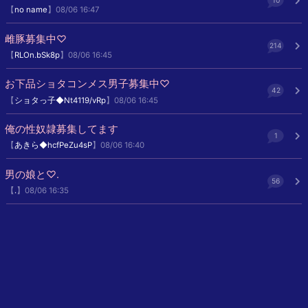
10
【
no name
】08/06 16:47
雌豚募集中♡
214
【
RLOn.bSk8p
】08/06 16:45
お下品ショタコンメス男子募集中♡
42
【
ショタっ子◆Nt4119/vRp
】08/06 16:45
俺の性奴隷募集してます
1
【
あきら◆hcfPeZu4sP
】08/06 16:40
男の娘と♡.
56
【
.
】08/06 16:35