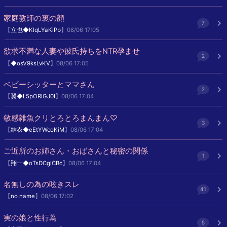
家庭教師の裏の顔
7
【
立也◆KlqLYaKiPb
】08/06 17:05
欲求不満な人妻や彼氏持ちをNTR孕ませ
2
【
◆osV9ksLvKV
】08/06 17:05
ベビーシッターとママさん
2
【
翼◆L5pORlGJ0I
】08/06 17:04
敏感雑魚クリとろとろまんまん♡
3
【
結衣◆eEtYWcoKiM
】08/06 17:04
ご近所のお姉さん・おばさんと秘密の関係
1
【
翔一◆oTsDCgiCBc
】08/06 17:04
名無しの為の呟きスレ
41
【
no name
】08/06 17:02
実の娘と性行為
5