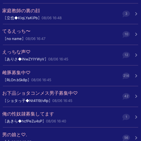
家庭教師の裏の顔
3
【
立也◆KlqLYaKiPb
】08/06 16:48
てるえっち〜
10
【
no name
】08/06 16:47
えっちな声♡
12
【
ありさ◆lNwZYIYWyV
】08/06 16:45
雌豚募集中♡
214
【
RLOn.bSk8p
】08/06 16:45
お下品ショタコンメス男子募集中♡
42
【
ショタっ子◆Nt4119/vRp
】08/06 16:45
俺の性奴隷募集してます
1
【
あきら◆hcfPeZu4sP
】08/06 16:40
男の娘と♡.
56