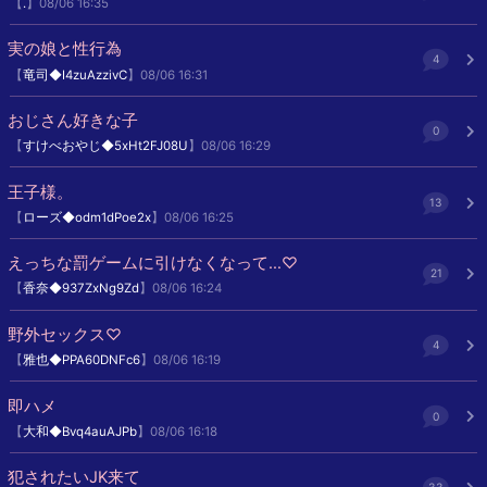
【
.
】08/06 16:35
実の娘と性行為
4
【
竜司◆I4zuAzzivC
】08/06 16:31
おじさん好きな子
0
【
すけべおやじ◆5xHt2FJ08U
】08/06 16:29
王子様。
13
【
ローズ◆odm1dPoe2x
】08/06 16:25
えっちな罰ゲームに引けなくなって…♡
21
【
香奈◆937ZxNg9Zd
】08/06 16:24
野外セックス♡
4
【
雅也◆PPA60DNFc6
】08/06 16:19
即ハメ
0
【
大和◆Bvq4auAJPb
】08/06 16:18
犯されたいJK来て