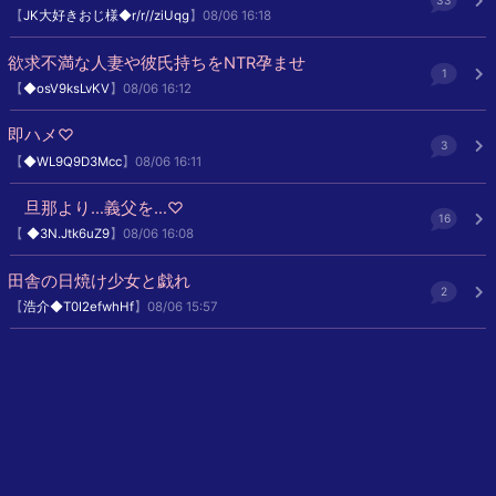
33
【
JK大好きおじ様◆r/r//ziUqg
】08/06 16:18
欲求不満な人妻や彼氏持ちをNTR孕ませ
1
【
◆osV9ksLvKV
】08/06 16:12
即ハメ♡
3
【
◆WL9Q9D3Mcc
】08/06 16:11
旦那より…義父を…♡
16
【
◆3N.Jtk6uZ9
】08/06 16:08
田舎の日焼け少女と戯れ
2
【
浩介◆T0I2efwhHf
】08/06 15:57