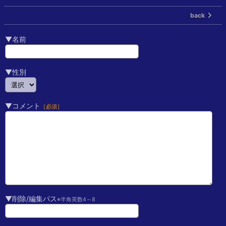
back
▼名前
▼性別
▼コメント
［必須］
▼削除/編集パス
※半角英数4～8