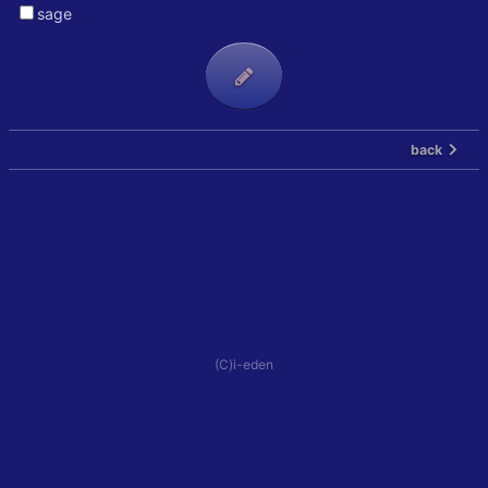
sage
back
(C)i-eden