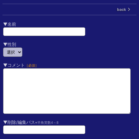
back
▼名前
▼性別
▼コメント
［必須］
▼削除/編集パス
※半角英数4～8