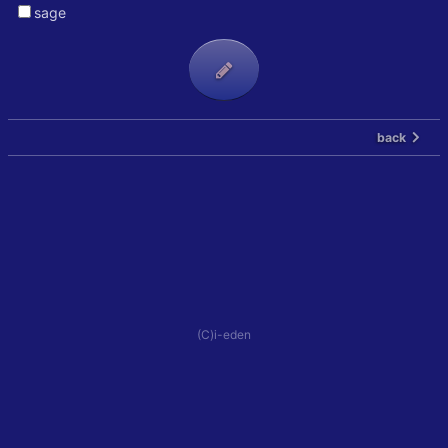
sage
back
(C)i-eden