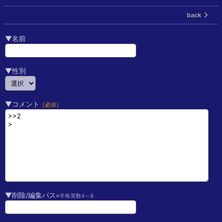
back
▼名前
▼性別
▼コメント
［必須］
▼削除/編集パス
※半角英数4～8