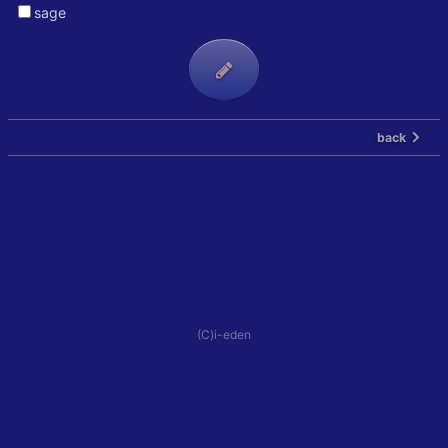
sage
back
(C)i-eden